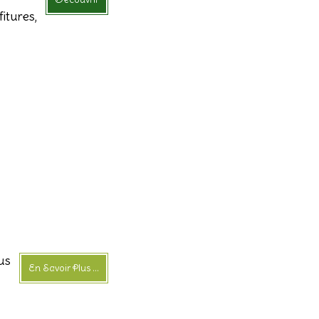
fitures,
us
En Savoir Plus ...