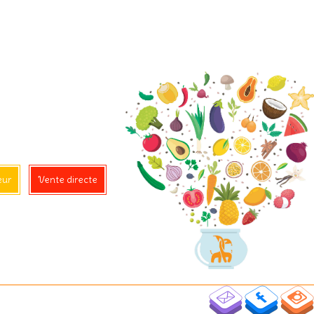
eur
Vente directe