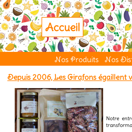
Accueil
Nos Produits
Nos Dis
Depuis 2006, Les Girafons égaillent vo
Notre entr
transforman